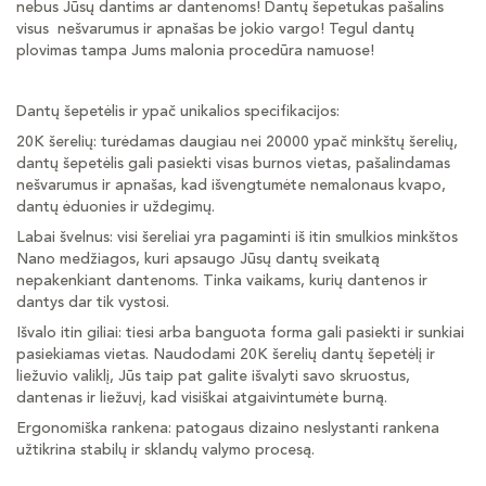
nebus Jūsų dantims ar dantenoms! Dantų šepetukas pašalins
visus nešvarumus ir apnašas be jokio vargo! Tegul dantų
plovimas tampa Jums malonia procedūra namuose!
Dantų šepetėlis ir ypač unikalios specifikacijos:
20K šerelių: turėdamas daugiau nei 20000 ypač minkštų šerelių,
dantų šepetėlis gali pasiekti visas burnos vietas, pašalindamas
nešvarumus ir apnašas, kad išvengtumėte nemalonaus kvapo,
dantų ėduonies ir uždegimų.
Labai švelnus: visi šereliai yra pagaminti iš itin smulkios minkštos
Nano medžiagos, kuri apsaugo Jūsų dantų sveikatą
nepakenkiant dantenoms. Tinka vaikams, kurių dantenos ir
dantys dar tik vystosi.
Išvalo itin giliai: tiesi arba banguota forma gali pasiekti ir sunkiai
pasiekiamas vietas. Naudodami 20K šerelių dantų šepetėlį ir
liežuvio valiklį, Jūs taip pat galite išvalyti savo skruostus,
dantenas ir liežuvį, kad visiškai atgaivintumėte burną.
Ergonomiška rankena: patogaus dizaino neslystanti rankena
užtikrina stabilų ir sklandų valymo procesą.