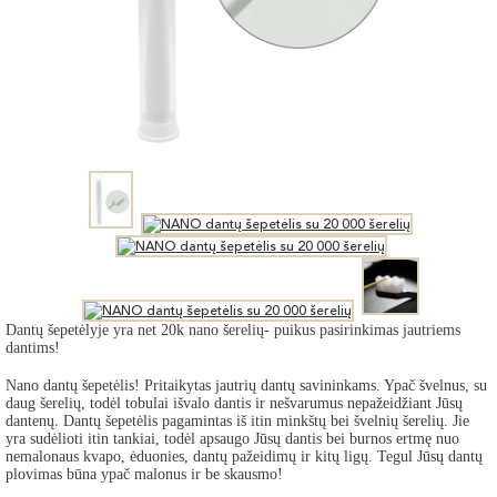
Dantų šepetėlyje yra net 20k nano šerelių- puikus pasirinkimas jautriems
dantims!
Nano dantų šepetėlis! Pritaikytas jautrių dantų savininkams. Ypač švelnus, su
daug šerelių, todėl tobulai išvalo dantis ir nešvarumus nepažeidžiant Jūsų
dantenų. Dantų šepetėlis pagamintas iš itin minkštų bei švelnių šerelių. Jie
yra sudėlioti itin tankiai, todėl apsaugo Jūsų dantis bei burnos ertmę nuo
nemalonaus kvapo, ėduonies, dantų pažeidimų ir kitų ligų. Tegul Jūsų dantų
plovimas būna ypač malonus ir be skausmo!