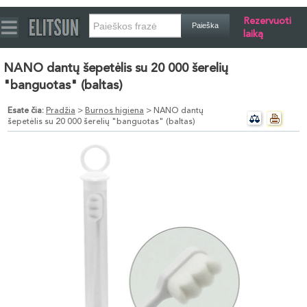
Rezervuoti
laiką
NANO dantų šepetėlis su 20 000 šerelių
"banguotas" (baltas)
Esate čia:
Pradžia
>
Burnos higiena
> NANO dantų
šepetėlis su 20 000 šerelių "banguotas" (baltas)