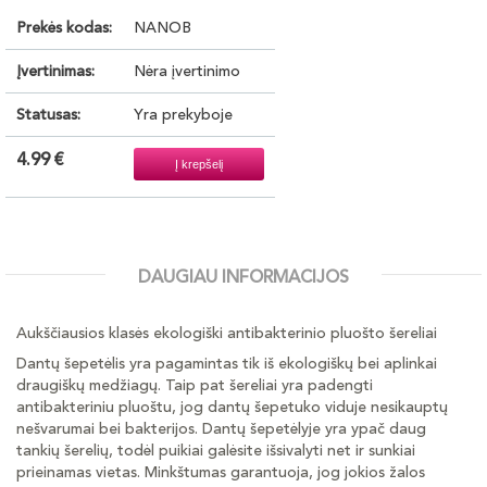
Prekės kodas:
NANOB
Įvertinimas:
Nėra įvertinimo
Statusas:
Yra prekyboje
4.99 €
DAUGIAU INFORMACIJOS
Aukščiausios klasės ekologiški antibakterinio pluošto šereliai
Dantų šepetėlis yra pagamintas tik iš ekologiškų bei aplinkai
draugiškų medžiagų. Taip pat šereliai yra padengti
antibakteriniu pluoštu, jog dantų šepetuko viduje nesikauptų
nešvarumai bei bakterijos. Dantų šepetėlyje yra ypač daug
tankių šerelių, todėl puikiai galėsite išsivalyti net ir sunkiai
prieinamas vietas. Minkštumas garantuoja, jog jokios žalos