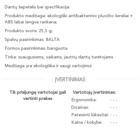
Dantų šepetėlis bei specifikacija:
Produkto medžiaga: ekologiški antibakterinio pluošto šereliai +
ABS labai lengva rankena;
Produkto svoris: 25,5 g;
Spalvų pasirinkimas: BALTA
Formos pasirinkimas: banguota
Tinka: suaugusiems, vaikams, jautrių dantų turėtojams
Medžiaga yra ekologiška ir saugi vartojimui
ĮVERTINIMAS
Tik prisijungę vartotojai gali
Vartotojų įvertinimas:
vertinti prekes
Ergonomika:
- - -
Dizainas:
- - -
Pateisinti lūkesčiai:
- - -
Kaina / kokybė:
- - -