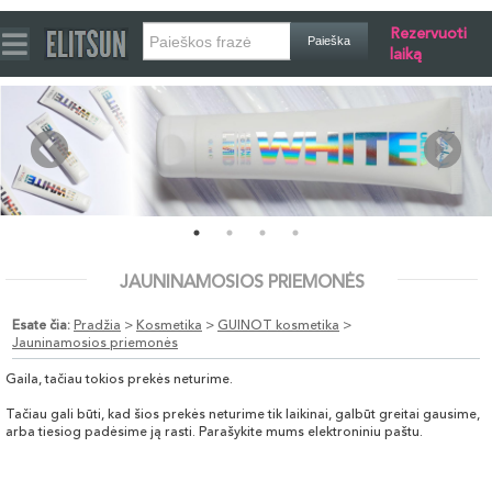
Rezervuoti
laiką
JAUNINAMOSIOS PRIEMONĖS
Esate čia:
Pradžia
>
Kosmetika
>
GUINOT kosmetika
>
Jauninamosios priemonės
Gaila, tačiau tokios prekės neturime.
Tačiau gali būti, kad šios prekės neturime tik laikinai, galbūt greitai gausime,
arba tiesiog padėsime ją rasti. Parašykite mums elektroniniu paštu.