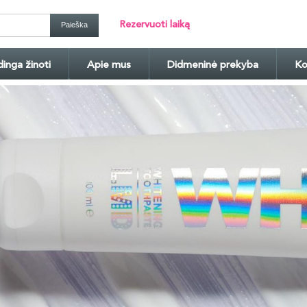
Rezervuoti laiką
inga žinoti
Apie mus
Didmeninė prekyba
Ko