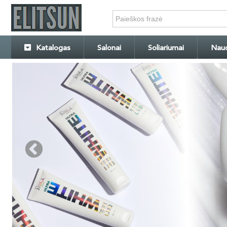
Katalogas
Salonai
Soliariumai
Naud