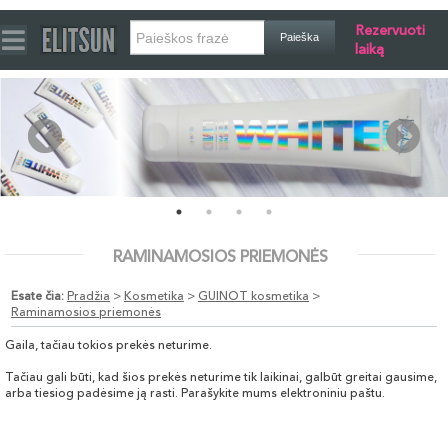
Rezervuoti
laiką
RAMINAMOSIOS PRIEMONĖS
Esate čia:
Pradžia
>
Kosmetika
>
GUINOT kosmetika
>
Raminamosios priemonės
Gaila, tačiau tokios prekės neturime.
Tačiau gali būti, kad šios prekės neturime tik laikinai, galbūt greitai gausime,
arba tiesiog padėsime ją rasti. Parašykite mums elektroniniu paštu.