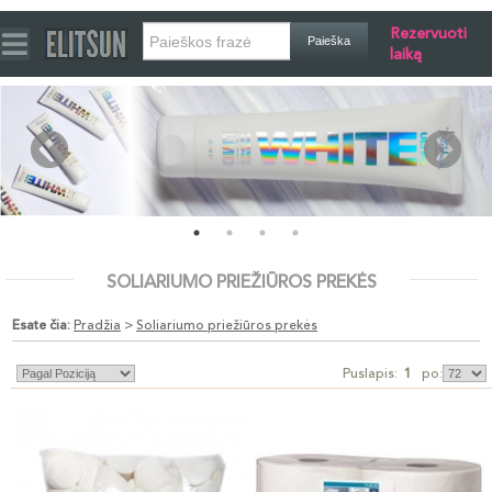
Rezervuoti
laiką
SOLIARIUMO PRIEŽIŪROS PREKĖS
Esate čia:
Pradžia
>
Soliariumo priežiūros prekės
Puslapis:
1
po: