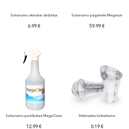
Soliariumo akinukai dėžutėje
Soliariumo pagalvėlė Megasun
6.99 €
59.99 €
Soliariumo purkštukas MegaClean
Stiklinaitės kokteiliams
12.99 €
0.19 €