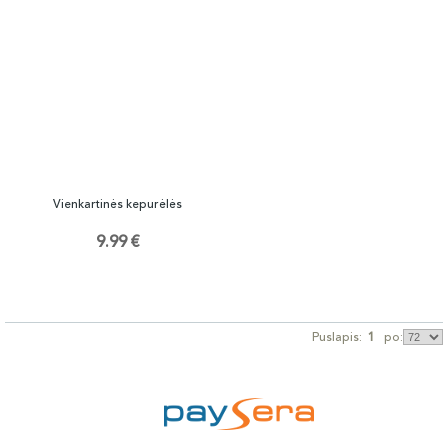
Vienkartinės kepurėlės
9.99 €
Puslapis:
1
po: