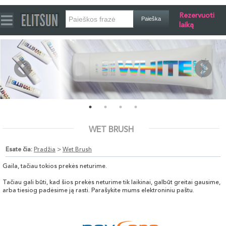
Rezervuoti
laiką
WET BRUSH
Esate čia:
Pradžia
>
Wet Brush
Gaila, tačiau tokios prekės neturime.
Tačiau gali būti, kad šios prekės neturime tik laikinai, galbūt greitai gausime,
arba tiesiog padėsime ją rasti. Parašykite mums elektroniniu paštu.