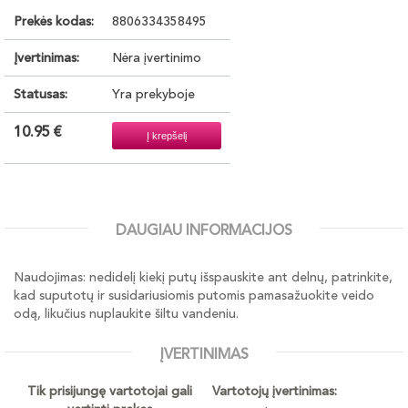
Prekės kodas:
8806334358495
Įvertinimas:
Nėra įvertinimo
Statusas:
Yra prekyboje
10.95 €
DAUGIAU INFORMACIJOS
Naudojimas: nedidelį kiekį putų išspauskite ant delnų, patrinkite,
kad suputotų ir susidariusiomis putomis pamasažuokite veido
odą, likučius nuplaukite šiltu vandeniu.
ĮVERTINIMAS
Tik prisijungę vartotojai gali
Vartotojų įvertinimas: