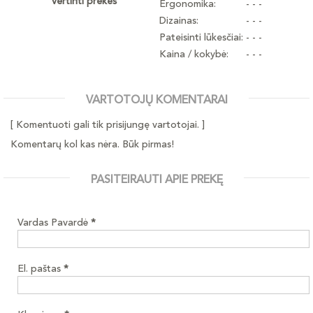
vertinti prekes
Ergonomika:
- - -
Dizainas:
- - -
Pateisinti lūkesčiai:
- - -
Kaina / kokybė:
- - -
VARTOTOJŲ KOMENTARAI
[ Komentuoti gali tik prisijungę vartotojai. ]
Komentarų kol kas nėra. Būk pirmas!
PASITEIRAUTI APIE PREKĘ
Vardas Pavardė
*
El. paštas
*