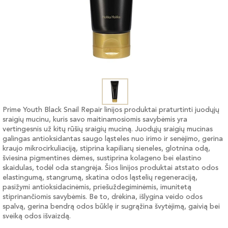
Prime Youth Black Snail Repair linijos produktai praturtinti juodųjų
sraigių mucinu, kuris savo maitinamosiomis savybėmis yra
vertingesnis už kitų rūšių sraigių muciną. Juodųjų sraigių mucinas
galingas antioksidantas saugo ląsteles nuo irimo ir senėjimo, gerina
kraujo mikrocirkuliaciją, stiprina kapiliarų sieneles, glotnina odą,
šviesina pigmentines dėmes, sustiprina kolageno bei elastino
skaidulas, todėl oda stangrėja. Šios linijos produktai atstato odos
elastingumą, stangrumą, skatina odos ląstelių regeneraciją,
pasižymi antioksidacinėmis, priešuždegiminėmis, imunitetą
stiprinančiomis savybėmis. Be to, drėkina, išlygina veido odos
spalvą, gerina bendrą odos būklę ir sugrąžina švytėjimą, gaivią bei
sveiką odos išvaizdą.