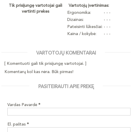
Tik prisijungę vartotojai gali
Vartotojų įvertinimas:
vertinti prekes
Ergonomika:
- - -
Dizainas:
- - -
Pateisinti lūkesčiai:
- - -
Kaina / kokybė:
- - -
VARTOTOJŲ KOMENTARAI
[ Komentuoti gali tik prisijungę vartotojai. ]
Komentarų kol kas nėra. Būk pirmas!
PASITEIRAUTI APIE PREKĘ
Vardas Pavardė
*
El. paštas
*