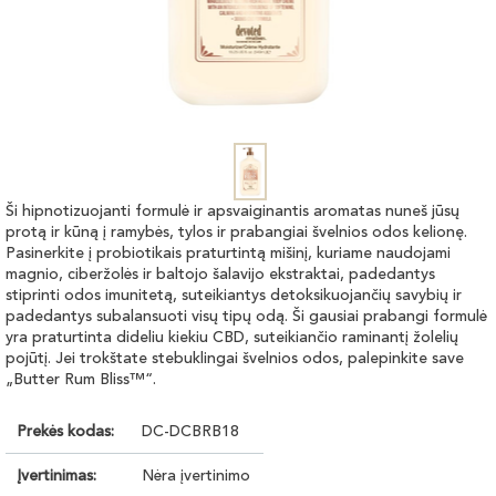
Ši hipnotizuojanti formulė ir apsvaiginantis aromatas nuneš jūsų
protą ir kūną į ramybės, tylos ir prabangiai švelnios odos kelionę.
Pasinerkite į probiotikais praturtintą mišinį, kuriame naudojami
magnio, ciberžolės ir baltojo šalavijo ekstraktai, padedantys
stiprinti odos imunitetą, suteikiantys detoksikuojančių savybių ir
padedantys subalansuoti visų tipų odą. Ši gausiai prabangi formulė
yra praturtinta dideliu kiekiu CBD, suteikiančio raminantį žolelių
pojūtį. Jei trokštate stebuklingai švelnios odos, palepinkite save
„Butter Rum Bliss™“.
Prekės kodas:
DC-DCBRB18
Įvertinimas:
Nėra įvertinimo