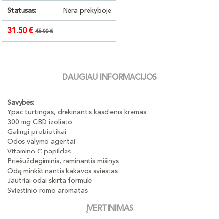
Statusas:
Nėra prekyboje
31.50 €
45.00 €
DAUGIAU INFORMACIJOS
Savybės:
Ypač turtingas, drėkinantis kasdienis kremas
300 mg CBD izoliato
Galingi probiotikai
Odos valymo agentai
Vitamino C papildas
Priešuždegiminis, raminantis mišinys
Odą minkštinantis kakavos sviestas
Jautriai odai skirta formulė
Sviestinio romo aromatas
ĮVERTINIMAS